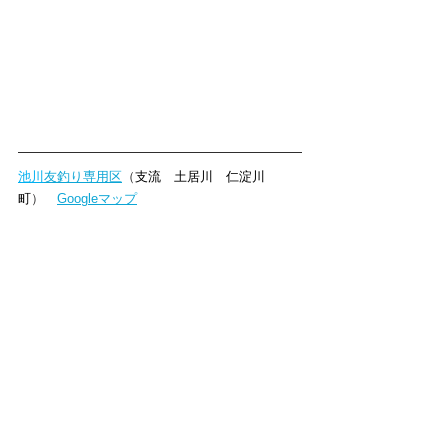
池川
友釣り専用区
（
支流　土居川　仁淀川
町
）　
Googleマップ