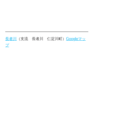
長者川
（支流　長者川　仁淀川町）
Googleマッ
プ