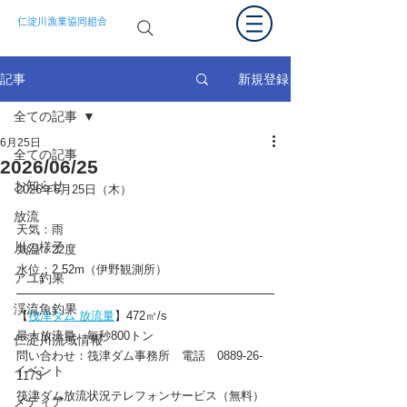
仁淀川漁業協同組合
新規登録
記事
全ての記事
6月25日
全ての記事
2026/06/25
お知らせ
2026年6月25日（木）
放流
天気：雨
川の様子
気温：22度
水位：
2.52
m（伊野観測所）
アユ釣果
渓流魚釣果
【
筏津ダム 放流量
】
472
㎥/s　　
最大放流量　毎秒800トン
仁淀川流域情報
問い合わせ：筏津ダム事務所　電話　0889-26-
イベント
1173
筏津ダム放流状況テレフォンサービス（無料）
メディア