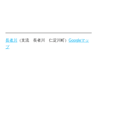
長者川
（支流　長者川　仁淀川町）
Googleマッ
プ