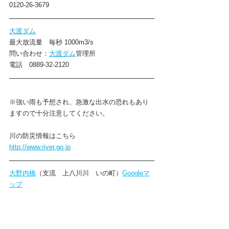
0120-26-3679
大渡ダム
最大放流量　毎秒 1000m3/s 
問い合わせ：
大渡ダム
管理所
電話　0889-32-2120
※強い雨も予想され、急激な出水の恐れもあり
ますので十分注意してください。
川の防災情報はこちら
http://www.river.go.jp
大野内橋
（支流　上八川川　いの町）
Googleマ
ップ