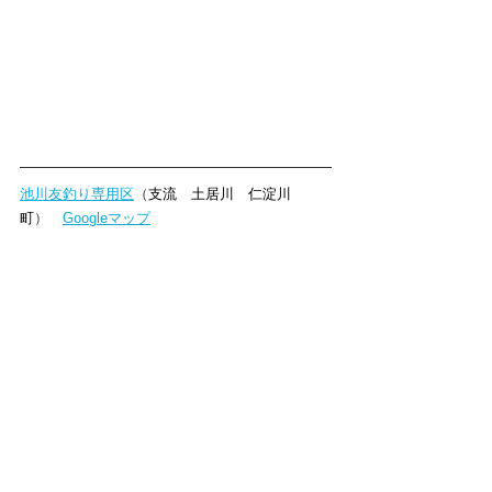
池川
友釣り専用区
（
支流　土居川　仁淀川
町
）　
Googleマップ