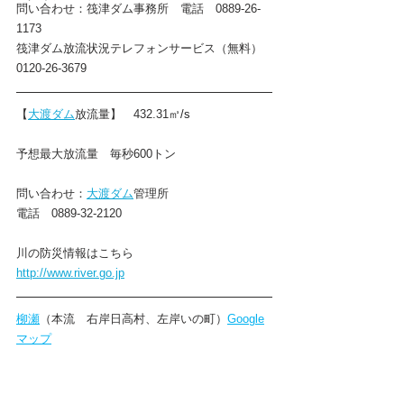
問い合わせ：筏津ダム事務所　電話　0889-26-
1173
筏津ダム放流状況テレフォンサービス（無料）
0120-26-3679
【
大渡ダム
放流量
】
432.31
㎥/s
予想最大放流量　毎秒600トン
問い合わせ：
大渡ダム
管理所
電話　0889-32-2120
川の防災情報はこちら
http://www.river.go.jp
柳瀬
（本流　右岸日高村、左岸いの町）
Google
マップ