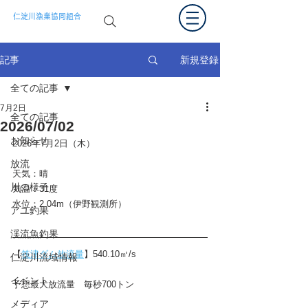
仁淀川漁業協同組合
新規登録
記事
全ての記事
7月2日
全ての記事
2026/07/02
お知らせ
2026年7月2日（木）
放流
天気：晴
川の様子
気温：31度
水位：2.04m（伊野観測所）
アユ釣果
渓流魚釣果
【
筏津ダム放流量
】540.10㎥/s
仁淀川流域情報
イベント
予想最大放流量　毎秒700トン
メディア