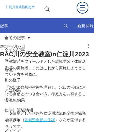
仁淀川漁業協同組合
新規登録
記事
全ての記事
2023年7月27日
全ての記事
RAC川の安全教室in仁淀川2023
お知らせ
　仁淀川をフィールドとした環境学習・体験活
動等の実施者、またはこれから実施しようとし
放流
ている方を対象に、
川の様子
「水辺の自然や生態を理解し、水辺の活動にお
アユ釣果
ける自然とのつき合い方、考え方を共有するこ
渓流魚釣果
と」
仁淀川流域情報
　を目的とした講座を仁淀川清流保全推進協議
会事務局（
高知県自然共生課
）さんが開催する
イベント
そうです。
メディア