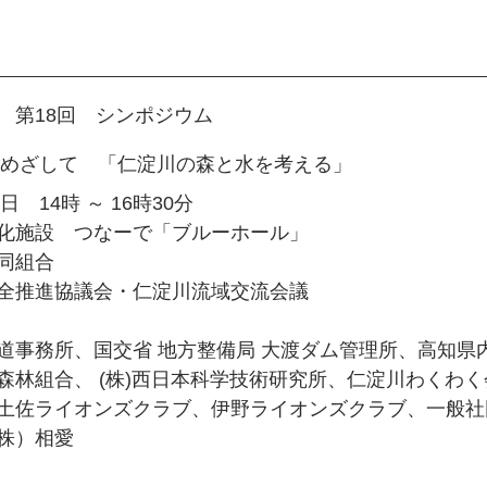
　第18回　シンポジウム
をめざして
「仁淀川の森と水を考える」
　14時 ～ 16時30分
化施設　つなーで「ブルーホール」
同組合
全推進協議会・仁淀川流域交流会議 
道事務所、国交省 地方整備局 大渡ダム管理所、高知県
森林組合、 (株)西日本科学技術研究所、仁淀川わくわ
土佐ライオンズクラブ、伊野ライオンズクラブ、一般社
株）相愛