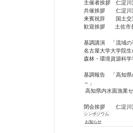
主催者挨拶　仁淀川漁業協
共催挨拶　　仁淀川流
来賓祝辞　　国土交通
歓迎挨拶   　土佐市長    
名古屋大学大学院生
森林・環境資源科学専
基調報告　「高知県
 高知県内水面漁業センター
閉会挨拶　　仁淀川漁業
シンポジウム
お知らせ