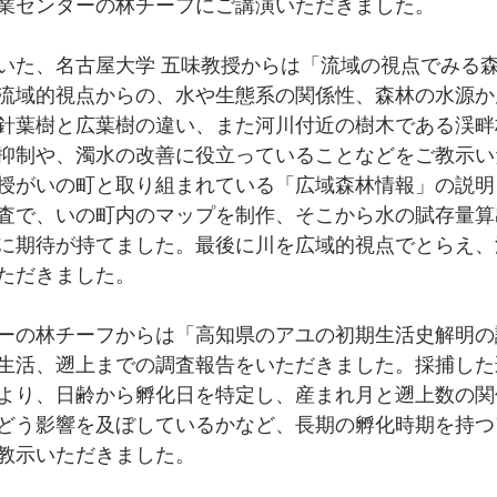
業センターの林チーフにご講演いただきました。
いた、名古屋大学 五味教授からは「流域の視点でみる
流域的視点からの、水や生態系の関係性、森林の水源か
針葉樹と広葉樹の違い、また河川付近の樹木である渓畔
抑制や、濁水の改善に役立っていることなどをご教示い
授がいの町と取り組まれている「広域森林情報」の説明
査で、いの町内のマップを制作、そこから水の賦存量算
に期待が持てました。最後に川を広域的視点でとらえ、
ただきました。
ーの林チーフからは「高知県のアユの初期生活史解明の
生活、遡上までの調査報告をいただきました。採捕した
より、日齢から孵化日を特定し、産まれ月と遡上数の関
どう影響を及ぼしているかなど、長期の孵化時期を持つ
教示いただきました。