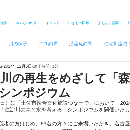
遊漁券
みんなの釣果
イベント
いきもの図鑑
よくある質問
川の様子
アユ釣果
渓流魚釣果
仁淀川流域
u
2024年12月5日
読了時間: 3分
仁淀川の再生をめざして「
シンポジウム
（日）に「土佐市複合文化施設つなーで」において　202
回「仁淀川の森と水を考える」シンポジウムを開催いた
係者の方はじめ、63名の方々にご来場いただき、名古