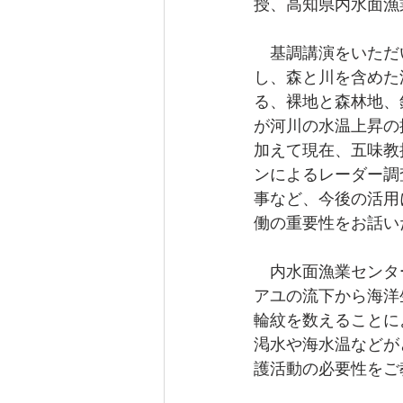
授、高知県内水面漁
　基調講演をいただ
し、森と川を含めた
る、裸地と森林地、
が河川の水温上昇の
加えて現在、五味教
ンによるレーダー調
事など、今後の活用
働の重要性をお話い
　内水面漁業センタ
アユの流下から海洋
輪紋を数えることに
渇水や海水温などが
護活動の必要性をご