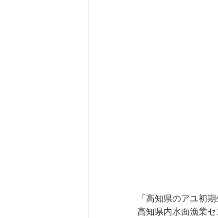
「高知県のアユ初期
高知県内水面漁業セ