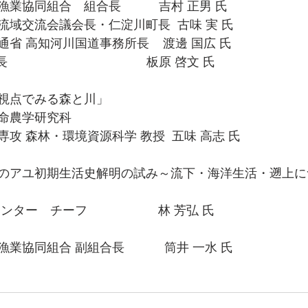
同組合　組合長           吉村 正男 氏
域交流会議会長・仁淀川町長  古味 実 氏
省 高知河川国道事務所長    渡邊 国広 氏
                    　　　　  板原 啓文 氏
基調講演　「流域の視点でみる森と川」　　　　　 		
命農学研究科 
攻 森林・環境資源科学 教授  五味 高志 氏　　
のアユ初期生活史解明の試み～流下・海洋生活・遡上に
～」　　　　　　　 		　
　チーフ　                 林 芳弘 氏
協同組合 副組合長       　 筒井 一水 氏