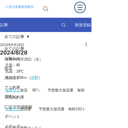
仁淀川漁業協同組合
新規登録
記事
全ての記事
2024年8月28日
全ての記事
2024/8/28
お知らせ
令和6年8
月28日（水）
天気：晴
放流
気温：29
℃
川の様子
水位：
1.34
ｍ（
伊野
）
アユ釣果
筏津ダム
放流 　85㌧　　予想最大放流量　毎秒
200トン
渓流魚釣果
仁淀川流域情報
大渡ダム
放流量　　予想最大放流量　毎秒150ト
ン
イベント
メディア
川の防災情報はこちら