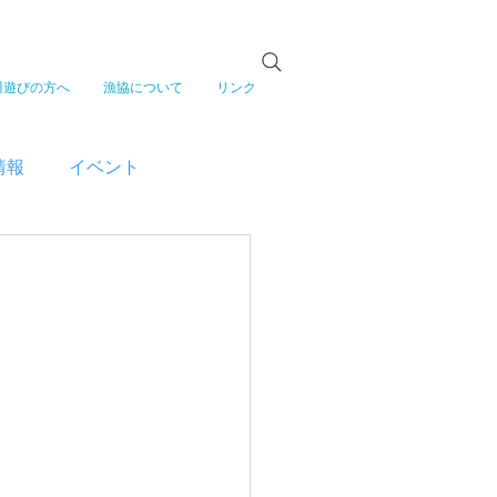
川遊びの方へ
漁協について
リンク
情報
イベント