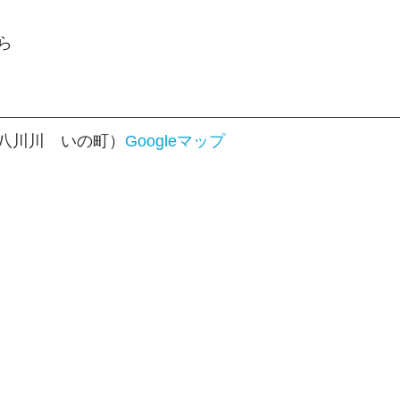
ら
八川川　いの町）
Googleマップ