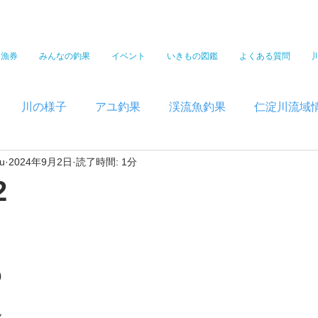
遊漁券
みんなの釣果
イベント
いきもの図鑑
よくある質問
川の様子
アユ釣果
渓流魚釣果
仁淀川流域
u
2024年9月2日
読了時間: 1分
2
）
）
㌧　　