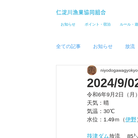
仁淀川漁業協同組合
お知らせ
ポイント・宿泊
ルール・
全ての記事
お知らせ
放流
niyodogawagyokyo
メディア
2024/9/0
令和6年9
月2日（月
天気：晴
気温：30
℃
水位：
1.49
ｍ（
伊野
筏津ダム
放流 　85