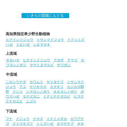
いきもの図鑑にもどる
高知県指定希少野生動植物
ヒナイシドジョウ
トサシマドジョウ
イドミミズ
ハゼ
トビハゼ
シオマネキ
上流域
タカハヤ
ヒナイシドジョウ
アカザ
アマゴ
カ
ワヨシノボリ
ヤマトヌマエビ
サワガニ
中流域
二ホンウナギ
カワムツ
ヤリタナゴ
トサシマド
ジョウ
アユ
サツキマス
カマキリ
カジカ小卵
型
ドンコ
シマヨシノボリ
オオヨシノボリ
ボ
ウズハゼ
モクズガニ
ミナミテナガエビ
ヒラテ
テナガエビ
ニゴイ
下流域
フナ
ドジョウ
ナマズ
ミナミメダカ
カワアナ
ゴ
スミウキゴリ
ミミズハゼ
ヌマチチブ
オオ