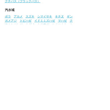
クチバス（ブラックバス）
汽水域
ボラ
アカメ
スズキ
シマイサキ
キチヌ
ギン
ガメアジ
トビハゼ
イドミミズハゼ
マハゼ
ク
ロホシマンジュウダイ
クサフグ
シオマネキ
ク
ロベンケイガニ
アシハラガニ
監修・写真：高橋弘明氏
参考文献:​​
『山溪ハンディ図鑑 増補改訂 日本の
淡水魚』『高知県レッドデータブック2018 動物
編』
この「さかな図鑑」における貴重な写真は、株
式会社西日本科学技術研究所
（
https://www.ule.co.jp/
）、​株式会社相愛
（
https://www.soai-net.co.jp/
）の高橋氏のご厚
意により提供いただいています。
仁淀川漁業協同組合