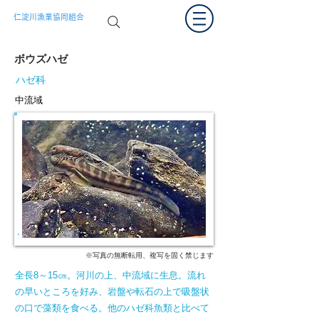
仁淀川漁業協同組合
ボウズハゼ
ハゼ科
中流域
※写真の無断転用、複写を固く禁じます
全長8～15㎝。河川の上、中流域に生息。流れ
の早いところを好み、岩盤や転石の上で吸盤状
の口で藻類を食べる。他のハゼ科魚類と比べて