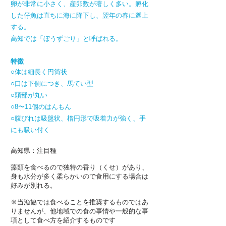
卵が非常に小さく、産卵数が著しく多い。孵化
した仔魚は直ちに海に降下し、翌年の春に遡上
する。
高知では「ぼうずごり」と呼ばれる。
特徴
○体は細長く円筒状
○口は下側につき、馬てい型
○頭部が丸い
○8〜11個のはんもん
○腹びれは吸盤状、楕円形で吸着力が強く、手
にも吸い付く
高知県：注目種
藻類を食べるので独特の香り（くせ）があり、
身も水分が多く柔らかいので食用にする場合は
好みが別れる。
※当漁協では食べることを推奨するものではあ
りませんが、他地域での食の事情や一般的な事
項として食べ方を紹介するものです